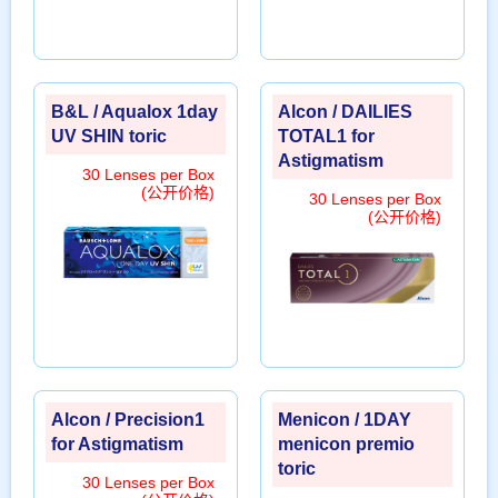
B&L / Aqualox 1day
Alcon / DAILIES
UV SHIN toric
TOTAL1 for
Astigmatism
30 Lenses per Box
(公开价格)
30 Lenses per Box
(公开价格)
Alcon / Precision1
Menicon / 1DAY
for Astigmatism
menicon premio
toric
30 Lenses per Box