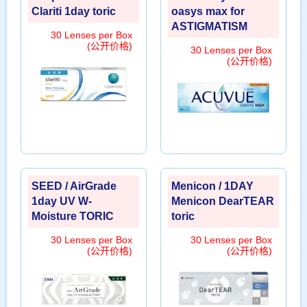
Clariti 1day toric
oasys max for
ASTIGMATISM
30 Lenses per Box
(公开价格)
30 Lenses per Box
(公开价格)
SEED / AirGrade
Menicon / 1DAY
1day UV W-
Menicon DearTEAR
Moisture TORIC
toric
30 Lenses per Box
30 Lenses per Box
(公开价格)
(公开价格)