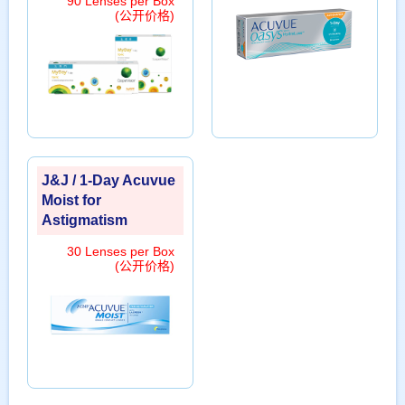
90 Lenses per Box
(公开价格)
J&J / 1-Day Acuvue
Moist for
Astigmatism
30 Lenses per Box
(公开价格)