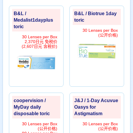
B&L /
B&L / Biotrue 1day
Medalist1dayplus
toric
toric
30 Lenses per Box
(公开价格)
30 Lenses per Box
2,370日元 免税价
(2,607日元 含税价)
coopervision /
J&J / 1-Day Acuvue
MyDay daily
Oasys for
disposable toric
Astigmatism
30 Lenses per Box
30 Lenses per Box
(公开价格)
(公开价格)