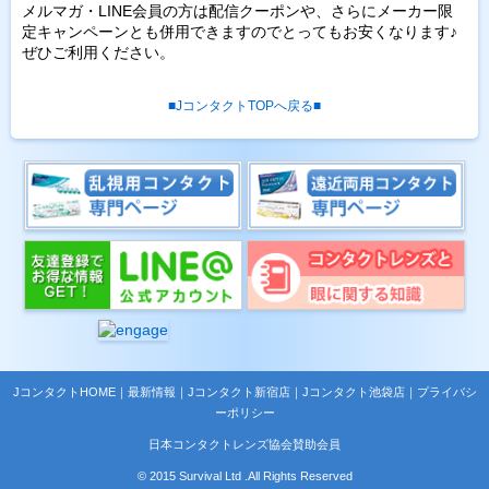
メルマガ・LINE会員の方は配信クーポンや、さらにメーカー限
定キャンペーンとも併用できますのでとってもお安くなります♪
ぜひご利用ください。
■JコンタクトTOPへ戻る■
JコンタクトHOME
｜
最新情報
｜
Jコンタクト新宿店
｜
Jコンタクト池袋店
｜
プライバシ
ーポリシー
日本コンタクトレンズ協会賛助会員
© 2015 Survival Ltd .All Rights Reserved