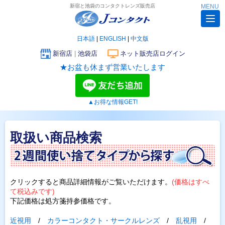
新宿と池袋のコンタクトレンズ販売店
MENU
日本語
|
ENGLISH
|
中文版
新宿店
|
池袋店
ネット販売店ログイン
★お盆も休まず営業いたします
▲お得な情報GET!
取扱い商品検索
クリックすると商品詳細情報がご覧いただけます。
(価格はすべ
て税込みです)
下記価格は処方箋持参価格です。
近視用
/
カラーコンタクト・サークルレンズ
/
乱視用
/