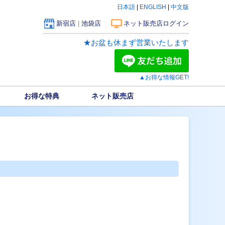
日本語
|
ENGLISH
|
中文版
新宿店
|
池袋店
ネット販売店ログイン
★お盆も休まず営業いたします
▲お得な情報GET!
お得な特典
ネット販売店