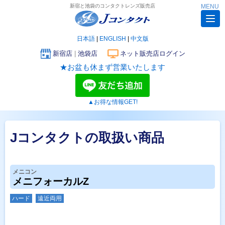
新宿と池袋のコンタクトレンズ販売店
MENU
日本語
|
ENGLISH
|
中文版
新宿店
|
池袋店
ネット販売店ログイン
★お盆も休まず営業いたします
▲お得な情報GET!
Jコンタクトの取扱い商品
メニコン
メニフォーカルZ
ハード
遠近両用