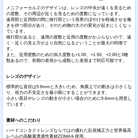
メニフォーカルＺのデザインは、レンズの中央が遠くを見るため
の度数、その周辺が近くを見るための度数になっています。
遠用部と近用部の間に移行部という視界のぼやけを軽減させる働
きを持つ部分があり、そのため物の大小の変化が起きにくくなっ
ています。
移行部があると、遠用の度数と近用の度数がかぶらないので、遠
く・近くの見え方がより自然になるということが最大の特徴で
す。
また、近用度数のための加入度数も+1.00、+1.50、+2.00と3種
類あるので、初期の老視から成熟した老視まで対応可能です。
レンズのデザイン
標準的な直径は9.8mmと大きいため、角膜上での動きは小さくな
り、視力の不安定さを最小限にすることができます。
小さい黒目やレンズの動きが小さい場合のために9.6mmも用意し
ています。
素材へのこだわり
ハードコンタクトレンズならではの優れた乱視矯正力と世界最高
レベルの高酸素透過性素材ZOMAを使用。