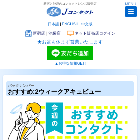
新宿と池袋のコンタクトレンズ販売店
MENU
日本語
|
ENGLISH
|
中文版
新宿店
|
池袋店
ネット販売店ログイン
★お盆も休まず営業いたします
▲お得な情報GET!
バックナンバー
おすすめ:2ウィークアキュビュー