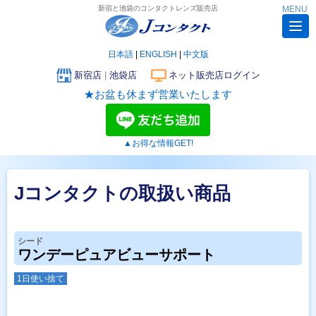
新宿と池袋のコンタクトレンズ販売店
MENU
日本語
|
ENGLISH
|
中文版
新宿店
|
池袋店
ネット販売店ログイン
★お盆も休まず営業いたします
▲お得な情報GET!
Jコンタクトの取扱い商品
シード
ワンデーピュアビューサポート
1日使い捨て