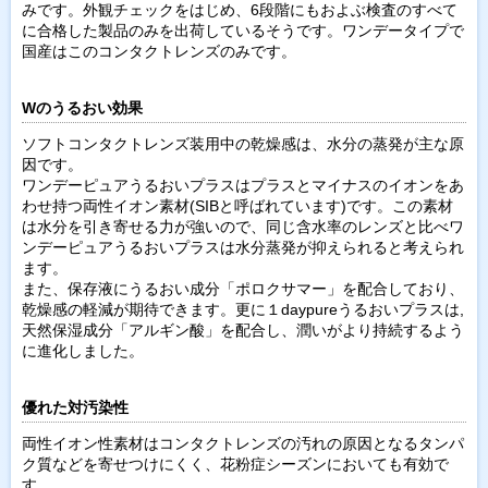
みです。外観チェックをはじめ、6段階にもおよぶ検査のすべて
に合格した製品のみを出荷しているそうです。ワンデータイプで
国産はこのコンタクトレンズのみです。
Wのうるおい効果
ソフトコンタクトレンズ装用中の乾燥感は、水分の蒸発が主な原
因です。
ワンデーピュアうるおいプラスはプラスとマイナスのイオンをあ
わせ持つ両性イオン素材(SIBと呼ばれています)です。この素材
は水分を引き寄せる力が強いので、同じ含水率のレンズと比べワ
ンデーピュアうるおいプラスは水分蒸発が抑えられると考えられ
ます。
また、保存液にうるおい成分「ポロクサマー」を配合しており、
乾燥感の軽減が期待できます。更に１daypureうるおいプラスは,
天然保湿成分「アルギン酸」を配合し、潤いがより持続するよう
に進化しました。
優れた対汚染性
両性イオン性素材はコンタクトレンズの汚れの原因となるタンパ
ク質などを寄せつけにくく、花粉症シーズンにおいても有効で
す。