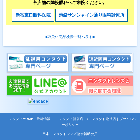
各店舗の隣接眼科へご来院ください。
新宿東口眼科医院
池袋サンシャイン通り眼科診療所
■取扱い商品検索一覧へ戻る■
JコンタクトHOME
｜
最新情報
｜
Jコンタクト新宿店
｜
Jコンタクト池袋店
｜
プライバシ
ーポリシー
日本コンタクトレンズ協会賛助会員