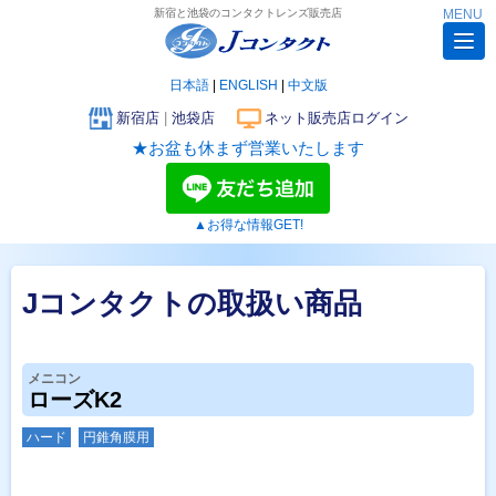
新宿と池袋のコンタクトレンズ販売店
MENU
日本語
|
ENGLISH
|
中文版
新宿店
|
池袋店
ネット販売店ログイン
★お盆も休まず営業いたします
▲お得な情報GET!
Jコンタクトの取扱い商品
メニコン
ローズK2
ハード
円錐角膜用