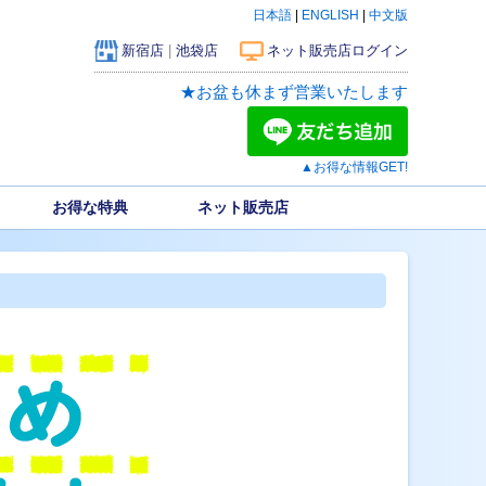
日本語
|
ENGLISH
|
中文版
新宿店
|
池袋店
ネット販売店ログイン
★お盆も休まず営業いたします
▲お得な情報GET!
お得な特典
ネット販売店