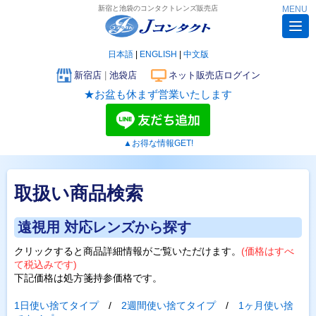
新宿と池袋のコンタクトレンズ販売店
MENU
日本語
|
ENGLISH
|
中文版
新宿店
|
池袋店
ネット販売店ログイン
★お盆も休まず営業いたします
▲お得な情報GET!
取扱い商品検索
遠視用 対応レンズから探す
クリックすると商品詳細情報がご覧いただけます。
(価格はすべ
て税込みです)
下記価格は処方箋持参価格です。
1日使い捨てタイプ
/
2週間使い捨てタイプ
/
1ヶ月使い捨